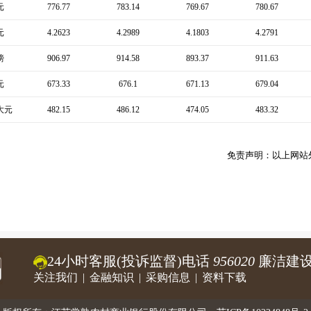
元
776.77
783.14
769.67
780.67
元
4.2623
4.2989
4.1803
4.2791
镑
906.97
914.58
893.37
911.63
元
673.33
676.1
671.13
679.04
大元
482.15
486.12
474.05
483.32
免责声明：以上网站
24小时客服(投诉监督)电话
956020
廉洁建设
关注我们
|
金融知识
|
采购信息
|
资料下载