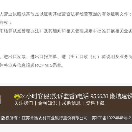
人营业执照或其他足以证明其经营合法和经营范围的有效证明文件
营权；
币结算试点管理办法》及其细则和相关管理规定中批准开展相关业
、进出口发票、进出口报关单、进（出）口收（付）款说明及业务
并将业务信息报送
RCPMIS
系统。
24小时客服(投诉监督)电话
956020
廉洁建设
关注我们
|
金融知识
|
采购信息
|
资料下载
版权所有：江苏常熟农村商业银行股份有限公司
苏ICP备10224848号-2