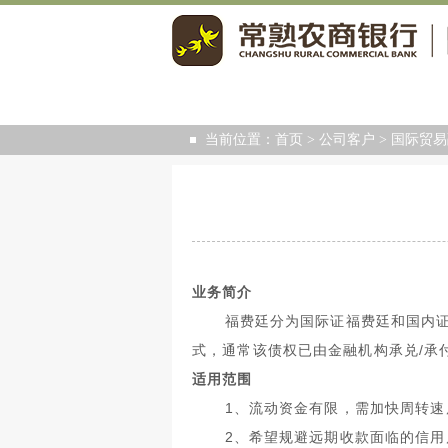
当前位置：
首页
>
公司客户
>
国际贸易
业务简介
福费廷分为国际证福费廷和国内
式，通常该债权已由金融机构承兑
/
承
适用范围
1
、流动资金有限，需加快周转速
2
、希望规避远期收款面临的信用