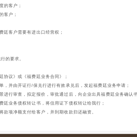
度的客户；
的客户；
费廷客户需要有进出口经营权；
我行的要求。
廷协议》或《福费廷业务合同》；
单，并由开证行
/
保兑行进行有效承兑后，发起福费廷业务申请；
景进行审查，拟定报价，审批通过后，向企业出具福费廷业务确认
费廷业务债权转让书，将信用证下债权转让给我行；
将款项净额支付给客户，并到期收款归还融资。