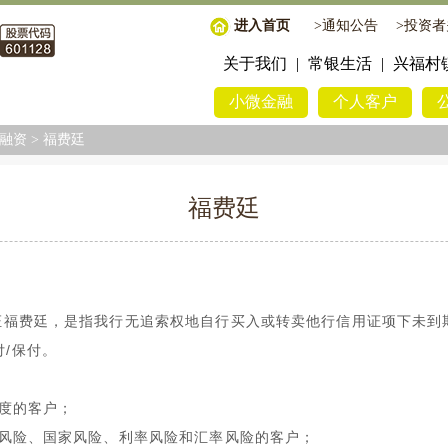
进入首页
>
通知公告
>
投资者
关于我们
|
常银生活
|
兴福村
小微金融
个人客户
融资
>
福费廷
福费廷
证福费廷，是指我行无追索权地自行买入或转卖他行信用证项下未到
付
/
保付。
度的客户；
风险、国家风险、利率风险和汇率风险的客户；