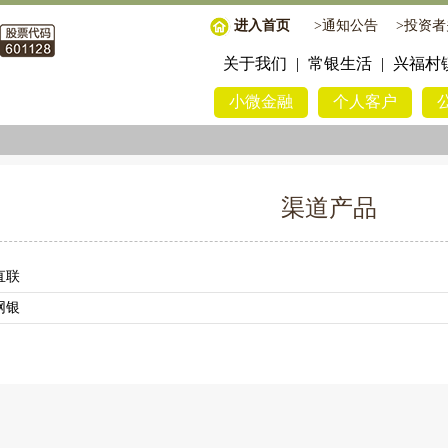
进入首页
>
通知公告
>
投资者
关于我们
|
常银生活
|
兴福村
小微金融
个人客户
渠道产品
直联
网银