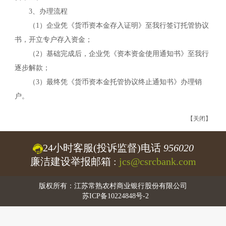
3、办理流程
（
1
）企业凭《货币资本金存入证明》至我行签订托管协议
书，开立专户存入资金；
（
2
）基础完成后，企业凭《资本资金使用通知书》至我行
逐步解款；
（
3
）最终凭《货币资本金托管协议终止通知书》办理销
户。
【关闭】
24小时客服(投诉监督)电话
956020
廉洁建设举报邮箱 :
jcs@csrcbank.com
版权所有：江苏常熟农村商业银行股份有限公司
苏ICP备10224848号-2