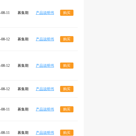
-08-11
募集期
产品说明书
购买
-08-12
募集期
产品说明书
购买
-08-12
募集期
产品说明书
购买
-08-12
募集期
产品说明书
购买
-08-11
募集期
产品说明书
购买
-08-11
募集期
产品说明书
购买