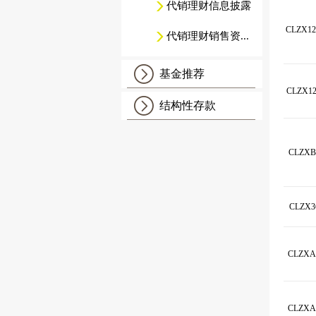
代销理财信息披露
CLZX1
代销理财销售资...
基金推荐
CLZX1
结构性存款
CLZXB
CLZX3
CLZXA
CLZXA