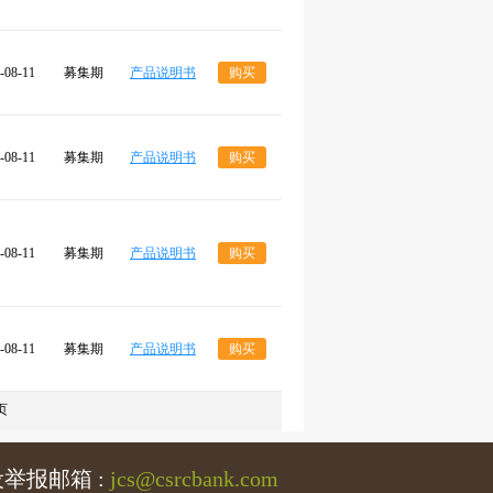
-08-11
募集期
产品说明书
购买
-08-11
募集期
产品说明书
购买
-08-11
募集期
产品说明书
购买
-08-11
募集期
产品说明书
购买
页
举报邮箱 :
jcs@csrcbank.com