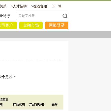
关系
>
人才招聘
>
在线客服
En
|
繁
镇银行
公司客户
金融市场
网银登录
12个月以上
结束日
期
产品状态
产品说明书
操作