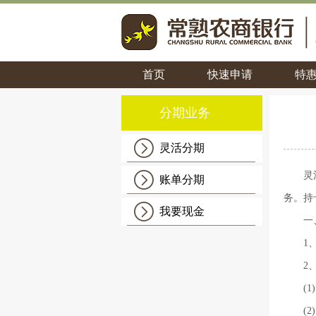
首页
快速申请
特
分期业务
灵活分期
灵
账单分期
务。
持
我要现金
一
1
2
(
(