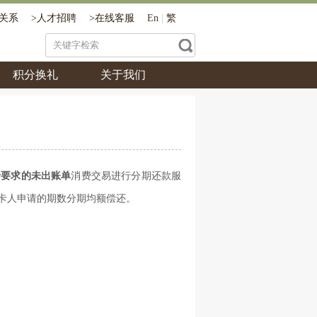
关系
>
人才招聘
>
在线客服
En
|
繁
积分换礼
关于我们
行要求的未出账单
消费交易进行
分期还款
服
卡人申请的期数分期均额偿还。
。