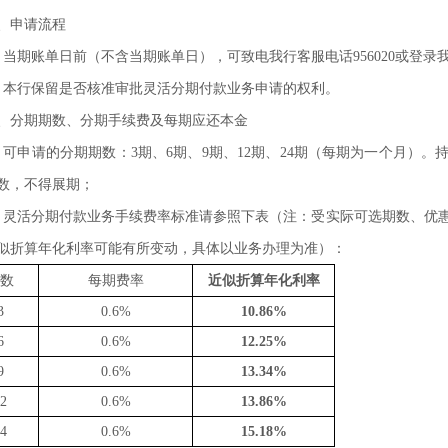
、申请流程
、当期账单日前（不含当期账单日），可致电我行客服电话956020或登
、
本行保留是否核准审批灵活分期付款业务申请的权利。
、分期期数、分期手续费及每期应还本金
、可申请的分期期数：3期、6期、9期、12期、24期（每期为一个月）
数，不得展期；
、灵活分期付款业务手续费率标准请参照下表
（
注：受实际可选期数、优
似折算年化利率
可能有所变动，具体以业务办理为准
）：
期数
每期费率
近似折算年化利率
3
0.6%
10.86%
6
0.6%
12.25%
9
0.6%
13.34%
12
0.6%
13.86%
24
0.6%
15.18%