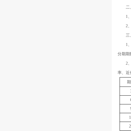
二
1
2
三
1
分期期
2
率
、近