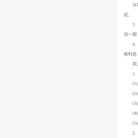
分
还。
3
后一期
4
收利息
四
1
(
(
(
(
(
2