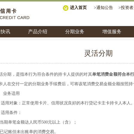
进入首页
>
通知公告
>
投资者
惠快讯
产品介绍
分期业务
增值服务
灵活分期
活分期
，
是指本行
为符合条件的
持卡人提供的
对其
单笔消费金额符合本
卡人在交付一定的分期业务手续费后，
可将该笔
消费交易金额
全额
按照持
、业务适用
、适用对象：正常使用卡片、信用状况良好的本行贷记卡主卡持卡人本人
、适用条件：
1)当期单笔金额达人民币500元以上（含）；
2)已记账但未出账单的消费交易。